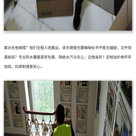
面对无电梯楼？我们全程人肉搬运，徒手爬楼也要确保标书平稳无磕碰；文件怕
潮易损？专业防水覆膜紧密包裹，隔绝水汽与灰尘；边角易折？定制加护角牢牢
加固，抗摔耐撞更安心。