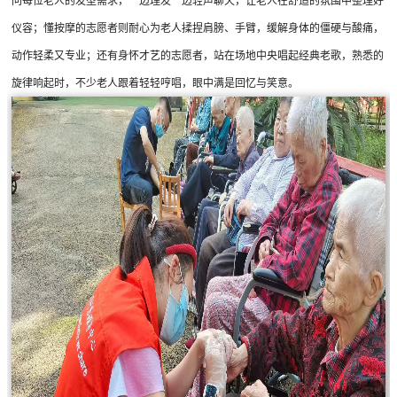
问每位老人的发型需求，一边理发一边轻声聊天，让老人在舒适的氛围中整理好
仪容；懂按摩的志愿者则耐心为老人揉捏肩膀、手臂，缓解身体的僵硬与酸痛，
动作轻柔又专业；还有身怀才艺的志愿者，站在场地中央唱起经典老歌，熟悉的
旋律响起时，不少老人跟着轻轻哼唱，眼中满是回忆与笑意。