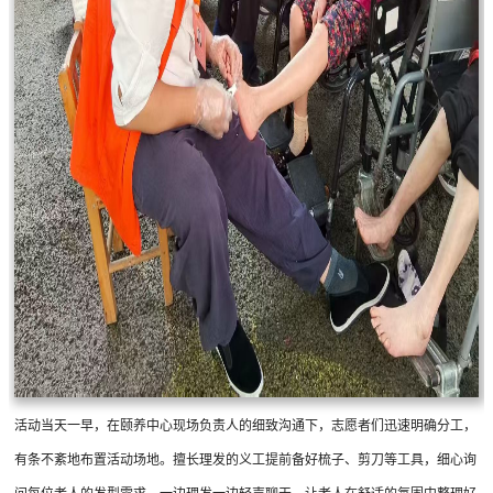
活动当天一早，在颐养中心现场负责人的细致沟通下，志愿者们迅速明确分工，
有条不紊地布置活动场地。擅长理发的义工提前备好梳子、剪刀等工具，细心询