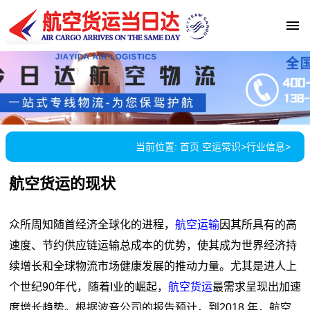
当前位置:
首页
空运常识
>
行业信息
>
航空货运的现状
众所周知随首经济全球化的进程，
航空运输
因其所具有的高
速度、节约供应链运输总成本的优势，使其成为世界经济持
续增长和全球物流市场健康发展的推动力量。尤其是进人上
个世纪90年代，随着I业的崛起，
航空货运
最需求呈现出加速
度增长趋势。根据波音公司的报告预计，到2018 年，航空